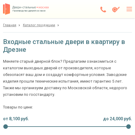
Производство дверей на заказ
Главная
Каталог продукции
Дрезна
Каталог
Входные стальные двери в квартиру в
Дрезне
Доставка
Установка
Меняете старый дверной блок? Предлагаем ознакомиться с
каталогом выходных дверей от производителя, которые
Галерея
обезопасят ваш дом и создадут комфортные условия. Заводские
изделия прошли технические испытания, имеют гарантию 5 лет.
Акции
Также мы организуем доставку по Московской области, недорого
установим по госстандарту.
Покупателям
Товары по цене:
О компании
от
8,100
руб.
до
24,000
руб.
Контакты