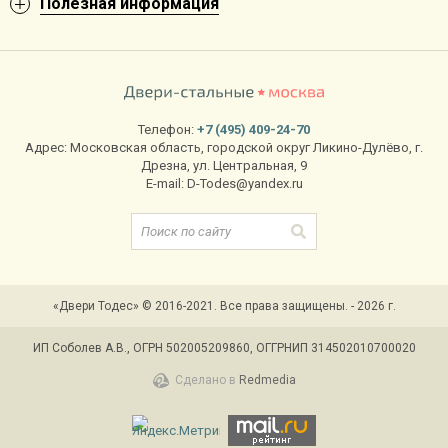
Обратите внимание: Для небольших, тёмных
Полезная информация
коридоров рекомендуем
двери с зеркалом
.
Чтобы купить двери для квартиры с установкой, оставляйте заявку
на сайте. Для доставки действуют фиксированные тарифы.
Телефон:
+7 (495) 409-24-70
Стоимость монтажа рассчитывается отдельно.
Адрес:
Московская область, городской округ Ликино-Дулёво
,
г.
Дрезна
,
ул. Центральная, 9
E-mail:
D-Todes@yandex.ru
«Двери Тодес» © 2016-2021. Все права защищены. - 2026 г.
ИП Соболев А.В., ОГРН 502005209860, ОГГРНИП 314502010700020
Сделано в
Redmedia