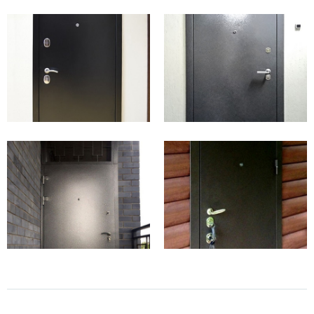
прочность;
взломостойкость;
надёжность комплектующих;
качественная изоляция;
простота в уходе;
подходящий стиль;
цена соответствует качеству.
Кроме финансов и дизайна, выбор определяют расположение
квартиры, наличие тамбура и климат. Жильцы первых этажей с
большой проходимостью рассматривают блоки с шумоизоляцией.
Помещения без карманов требуют конструкции высокой
взломостойкости. В холодных зданиях повышен спрос на тёплые
образцы.
Наша компания производит современные двери «под ключ»,
которые решат любую из этих задач.
Индивидуальные решения для квартиры