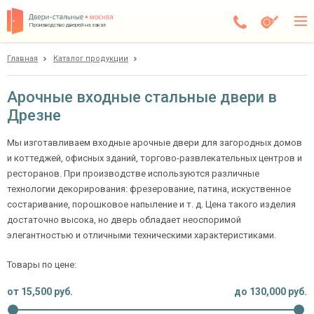
Производство дверей на заказ
Главная
Каталог продукции
Дрезна
Каталог
Арочные входные стальные двери в
Дрезне
Доставка
Установка
Мы изготавливаем входные арочные двери для загородных домов
и коттеджей, офисных зданий, торгово-развлекательных центров и
Галерея
ресторанов. При производстве используются различные
технологии декорирования: фрезерование, патина, искуственное
Акции
состаривание, порошковое напыление и т. д. Цена такого изделия
достаточно высока, но дверь обладает неоспоримой
Покупателям
элегантностью и отличными техническими характеристиками.
Товары по цене:
О компании
от
15,500
руб.
до
130,000
руб.
Контакты